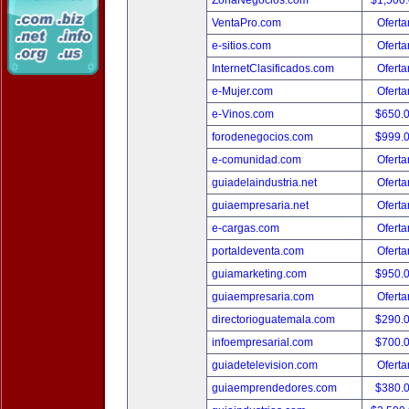
ZonaNegocios.com
$1,500
VentaPro.com
Oferta
e-sitios.com
Oferta
InternetClasificados.com
Oferta
e-Mujer.com
Oferta
e-Vinos.com
$650.
forodenegocios.com
$999.
e-comunidad.com
Oferta
guiadelaindustria.net
Oferta
guiaempresaria.net
Oferta
e-cargas.com
Oferta
portaldeventa.com
Oferta
guiamarketing.com
$950.
guiaempresaria.com
Oferta
directorioguatemala.com
$290.
infoempresarial.com
$700.
guiadetelevision.com
Oferta
guiaemprendedores.com
$380.