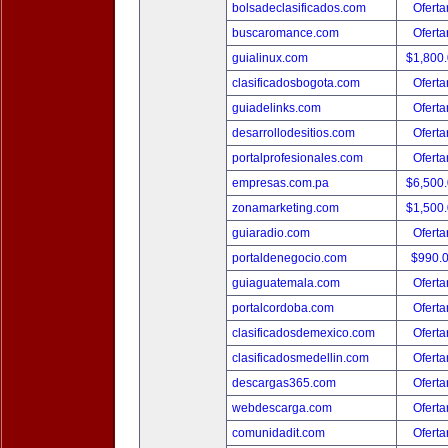
bolsadeclasificados.com
Oferta
buscaromance.com
Oferta
guialinux.com
$1,800
clasificadosbogota.com
Oferta
guiadelinks.com
Oferta
desarrollodesitios.com
Oferta
portalprofesionales.com
Oferta
empresas.com.pa
$6,500
zonamarketing.com
$1,500
guiaradio.com
Oferta
portaldenegocio.com
$990.
guiaguatemala.com
Oferta
portalcordoba.com
Oferta
clasificadosdemexico.com
Oferta
clasificadosmedellin.com
Oferta
descargas365.com
Oferta
webdescarga.com
Oferta
comunidadit.com
Oferta