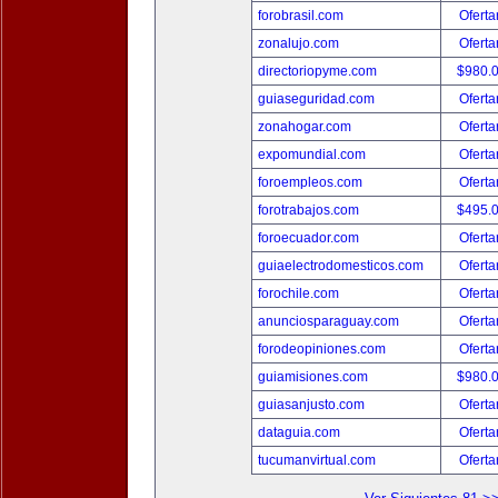
forobrasil.com
Oferta
zonalujo.com
Oferta
directoriopyme.com
$980.
guiaseguridad.com
Oferta
zonahogar.com
Oferta
expomundial.com
Oferta
foroempleos.com
Oferta
forotrabajos.com
$495.
foroecuador.com
Oferta
guiaelectrodomesticos.com
Oferta
forochile.com
Oferta
anunciosparaguay.com
Oferta
forodeopiniones.com
Oferta
guiamisiones.com
$980.
guiasanjusto.com
Oferta
dataguia.com
Oferta
tucumanvirtual.com
Oferta