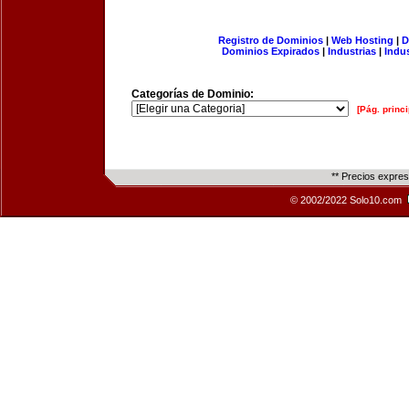
Registro de Dominios
|
Web Hosting
|
D
Dominios Expirados
|
Industrias
|
Indu
Categorías de Dominio:
[Pág. princi
** Precios expre
© 2002/2022 Solo10.com