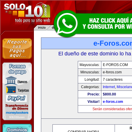
e-Foros.co
El dueño de este dominio lo ha
Mayusculas:
E-FOROS.COM
Minusculas:
e-foros.com
Longitud:
7 caracteres
Categorias:
Internet
,
Miscelane
Precio:
$800.00
Visitar!
e-foros.com
Serán consideradas ofer
R