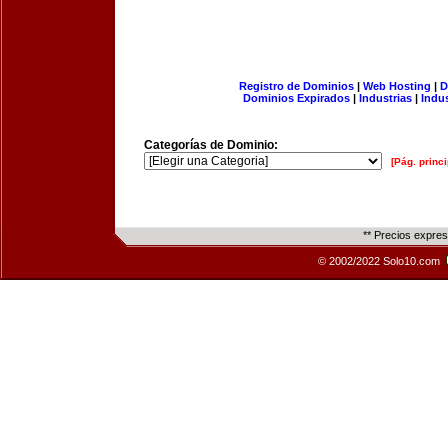
Registro de Dominios
|
Web Hosting
|
D
Dominios Expirados
|
Industrias
|
Indu
Categorías de Dominio:
[Pág. princi
** Precios expre
© 2002/2022 Solo10.com