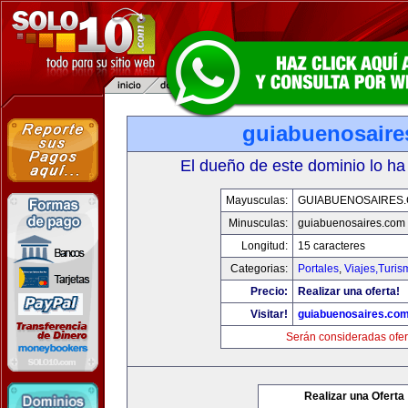
guiabuenosaire
El dueño de este dominio lo ha
Mayusculas:
GUIABUENOSAIRES
Minusculas:
guiabuenosaires.com
Longitud:
15 caracteres
Categorias:
Portales
,
Viajes,Turi
Precio:
Realizar una oferta!
Visitar!
guiabuenosaires.co
Serán consideradas ofer
Realizar una Oferta