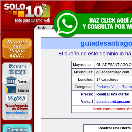
guiadesantiag
El dueño de este dominio lo ha
Mayusculas:
GUIADESANTIAGO.
Minusculas:
guiadesantiago.com
Longitud:
14 caracteres
Categorias:
Portales
,
Viajes,Turi
Precio:
Realizar una oferta!
Visitar!
guiadesantiago.com
Serán consideradas ofer
Realizar una Oferta