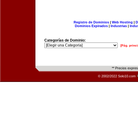
Registro de Dominios
|
Web Hosting
|
D
Dominios Expirados
|
Industrias
|
Indu
Categorías de Dominio:
[Pág. princi
** Precios expre
© 2002/2022 Solo10.com