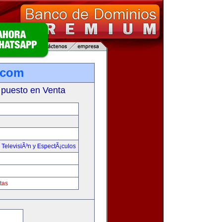
.com
 puesto en Venta
,
TelevisiÃ³n y EspectÃ¡culos
tas