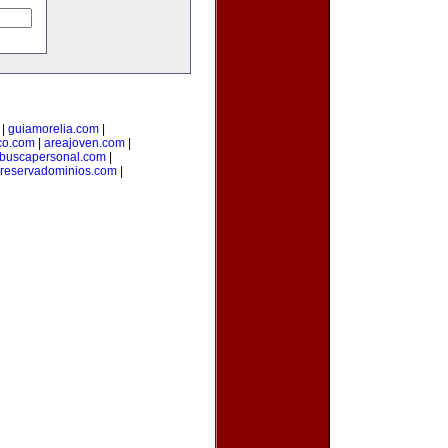
|
guiamorelia.com
|
co.com
|
areajoven.com
|
buscapersonal.com
|
reservadominios.com
|