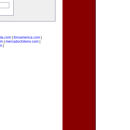
nta.com
|
foroamerica.com
|
om
|
mercadochileno.com
|
om
|