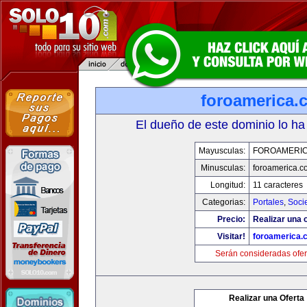
foroamerica.
El dueño de este dominio lo ha
Mayusculas:
FOROAMERI
Minusculas:
foroamerica.c
Longitud:
11 caracteres
Categorias:
Portales
,
Soci
Precio:
Realizar una o
Visitar!
foroamerica.
Serán consideradas ofer
Realizar una Oferta