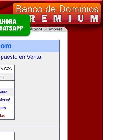
com
 puesto en Venta
CA.COM
om
edad
ferta!
com
tas