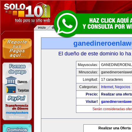
ganedineroenla
El dueño de este dominio lo ha
Mayusculas:
GANEDINEROEN
Minusculas:
ganedineroenlawe
Longitud:
17 caracteres
Categorias:
Internet
,
Negocios
Precio:
Realizar una ofert
Visitar!
ganedineroenlaw
Serán consideradas ofer
Realizar una Oferta