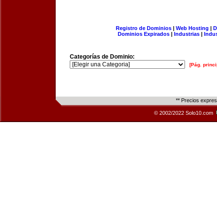
Registro de Dominios
|
Web Hosting
|
D
Dominios Expirados
|
Industrias
|
Indu
Categorías de Dominio:
[Pág. princi
** Precios expre
© 2002/2022 Solo10.com