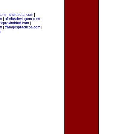
.com
|
futurosolar.com
|
om
|
ofertasdeviagem.com
|
porproximidad.com
|
om
|
trabajospracticos.com
|
m
|