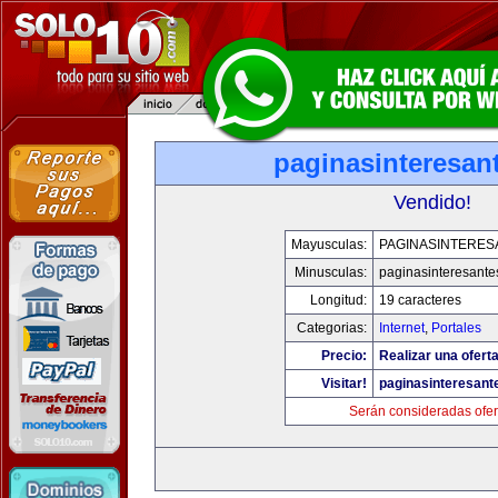
paginasinteresan
Vendido!
Mayusculas:
PAGINASINTERES
Minusculas:
paginasinteresant
Longitud:
19 caracteres
Categorias:
Internet
,
Portales
Precio:
Realizar una oferta
Visitar!
paginasinteresan
Serán consideradas ofer