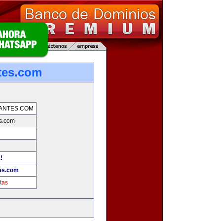
tes.com
ANTES.COM
es.com
!
tes.com
tas