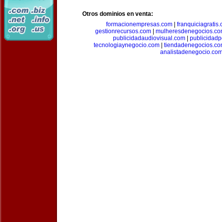
Otros dominios en venta:
formacionempresas.com
|
franquiciagratis
gestionrecursos.com
|
mulheresdenegocios.c
publicidadaudiovisual.com
|
publicidad
tecnologiaynegocio.com
|
tiendadenegocios.c
analistadenegocio.co