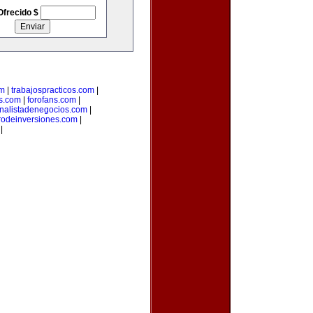
Ofrecido $
om
|
trabajospracticos.com
|
s.com
|
forofans.com
|
nalistadenegocios.com
|
rodeinversiones.com
|
|