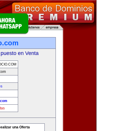
o.com
 puesto en Venta
OCIO.COM
.com
es
.com
tas
ealizar una Oferta