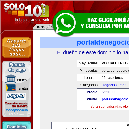
portaldenegoci
El dueño de este dominio lo ha
Mayusculas:
PORTALDENEG
Minusculas:
portaldenegocio
Longitud:
15 caracteres
Categorias:
Negocios
,
Portal
Precio:
$990.00
Visitar!
portaldenegocio
Serán consideradas ofer
R