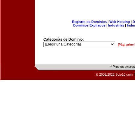
Registro de Dominios
|
Web Hosting
|
D
Dominios Expirados
|
Industrias
|
Indu
Categorías de Dominio:
[Pág. princi
** Precios expre
© 2002/2022 Solo10.com