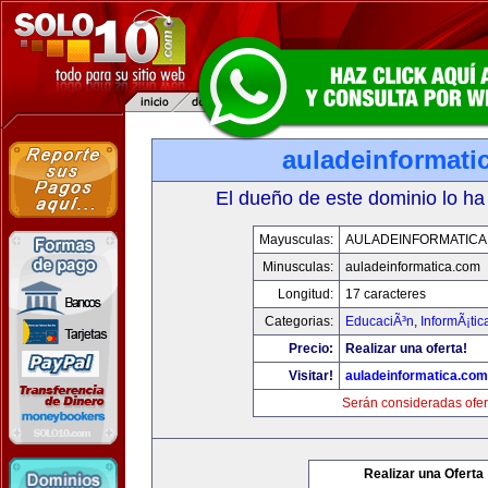
auladeinformati
El dueño de este dominio lo ha
Mayusculas:
AULADEINFORMATICA
Minusculas:
auladeinformatica.com
Longitud:
17 caracteres
Categorias:
EducaciÃ³n
,
InformÃ¡ti
Precio:
Realizar una oferta!
Visitar!
auladeinformatica.com
Serán consideradas ofer
Realizar una Oferta