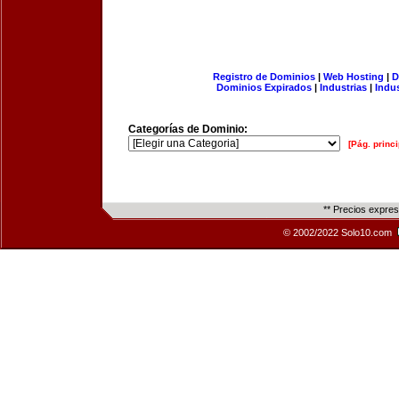
Registro de Dominios
|
Web Hosting
|
D
Dominios Expirados
|
Industrias
|
Indu
Categorías de Dominio:
[Pág. princi
** Precios expre
© 2002/2022 Solo10.com