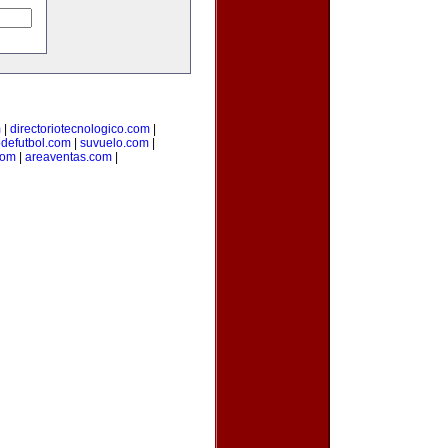
m
|
directoriotecnologico.com
|
odefutbol.com
|
suvuelo.com
|
com
|
areaventas.com
|