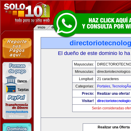
directoriotecnolo
El dueño de este dominio lo ha
Mayusculas:
DIRECTORIOTECNO
Minusculas:
directoriotecnologic
Longitud:
21 caracteres
Categorias:
Portales
,
TecnologÃ­a
Precio:
Realizar una oferta!
Visitar!
directoriotecnologi
Serán consideradas ofer
Realizar una Oferta