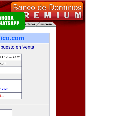
gico.com
 puesto en Venta
LOGICO.COM
o.com
co.com
tas