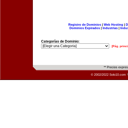
Registro de Dominios
|
Web Hosting
|
D
Dominios Expirados
|
Industrias
|
Indu
Categorías de Dominio:
[Pág. princi
** Precios expre
© 2002/2022 Solo10.com