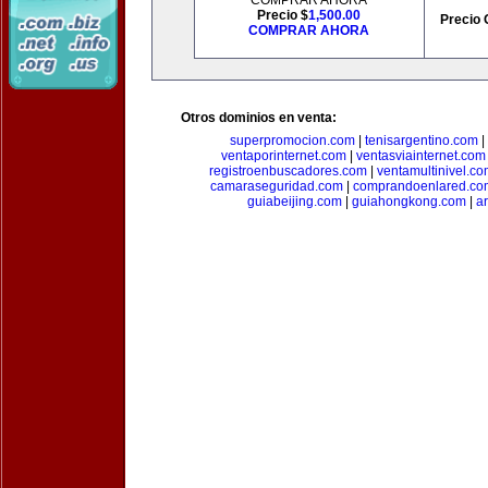
COMPRAR AHORA
Precio $
1,500.00
Precio 
COMPRAR AHORA
Otros dominios en venta:
superpromocion.com
|
tenisargentino.com
|
ventaporinternet.com
|
ventasviainternet.com
registroenbuscadores.com
|
ventamultinivel.c
camaraseguridad.com
|
comprandoenlared.co
guiabeijing.com
|
guiahongkong.com
|
a