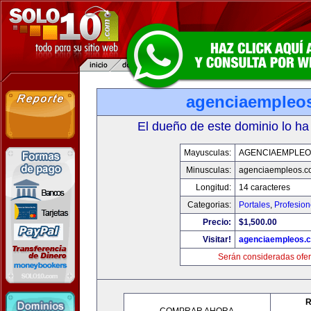
agenciaempleo
El dueño de este dominio lo ha
Mayusculas:
AGENCIAEMPLEO
Minusculas:
agenciaempleos.c
Longitud:
14 caracteres
Categorias:
Portales
,
Profesio
Precio:
$1,500.00
Visitar!
agenciaempleos.
Serán consideradas ofer
R