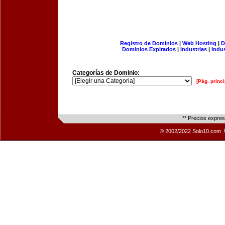
Registro de Dominios
|
Web Hosting
|
D
Dominios Expirados
|
Industrias
|
Indu
Categorías de Dominio:
[Pág. princi
** Precios expre
© 2002/2022 Solo10.com