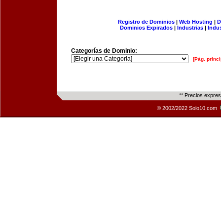
Registro de Dominios
|
Web Hosting
|
D
Dominios Expirados
|
Industrias
|
Indu
Categorías de Dominio:
[Pág. princi
** Precios expre
© 2002/2022 Solo10.com