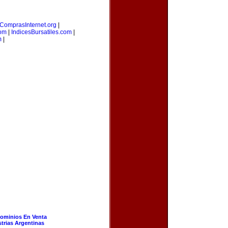
ComprasInternet.org
|
com
|
IndicesBursatiles.com
|
m
|
ominios En Venta
strias Argentinas