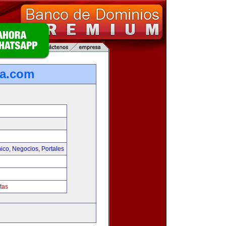
ca.com
nico
,
Negocios
,
Portales
tas