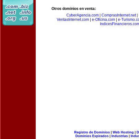
Otros dominios en venta:
CyberAgencia.com
|
ComprasInternet.net
|
VentasInternet.com
|
e-Oficina.com
|
e-Turismo.
IndicesFinancieros.co
Registro de Dominios
|
Web Hosting
|
D
Dominios Expirados
|
Industrias
|
Indu