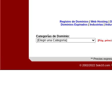
Registro de Dominios
|
Web Hosting
|
D
Dominios Expirados
|
Industrias
|
Indu
Categorías de Dominio:
[Pág. princi
** Precios expre
© 2002/2022 Solo10.com