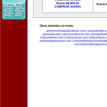
COMPRAR AHORA
Precio $
8,900.00
Precio 
COMPRAR AHORA
Otros dominios en venta:
promocionespublicitarias.com
|
zonaclientes.
guiasalta.com
|
ejerciciosfisicos.com
|
foreigntrade
clubcompras.com
|
clubcompras.net
|
clubcompras.
empresasperuanas.com
|
ruedasdenegociosvirtual
|
encuentrosdenegocios.