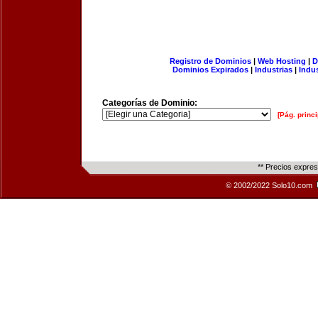
Registro de Dominios
|
Web Hosting
|
D
Dominios Expirados
|
Industrias
|
Indu
Categorías de Dominio:
[Pág. princi
** Precios expre
© 2002/2022 Solo10.com