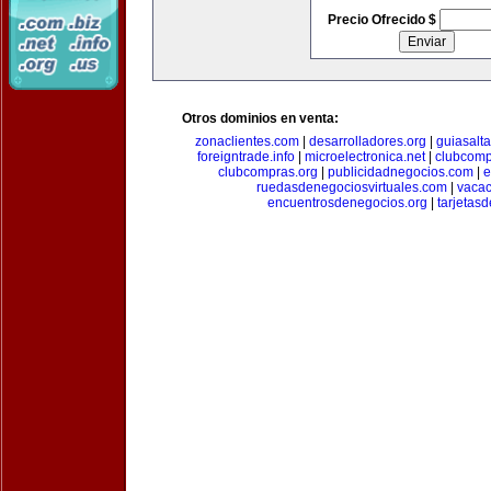
Precio Ofrecido $
Otros dominios en venta:
zonaclientes.com
|
desarrolladores.org
|
guiasalt
foreigntrade.info
|
microelectronica.net
|
clubcom
clubcompras.org
|
publicidadnegocios.com
|
e
ruedasdenegociosvirtuales.com
|
vacac
encuentrosdenegocios.org
|
tarjetas