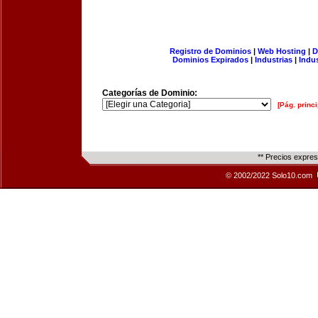
Registro de Dominios
|
Web Hosting
|
D
Dominios Expirados
|
Industrias
|
Indu
Categorías de Dominio:
[Pág. princi
** Precios expre
© 2002/2022 Solo10.com