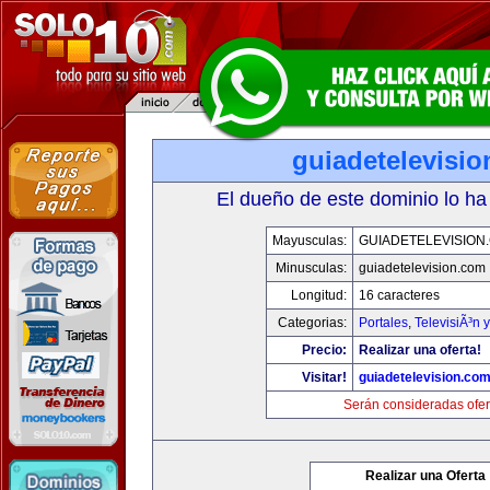
guiadetelevisi
El dueño de este dominio lo ha
Mayusculas:
GUIADETELEVISION
Minusculas:
guiadetelevision.com
Longitud:
16 caracteres
Categorias:
Portales
,
TelevisiÃ³n 
Precio:
Realizar una oferta!
Visitar!
guiadetelevision.co
Serán consideradas ofer
Realizar una Oferta