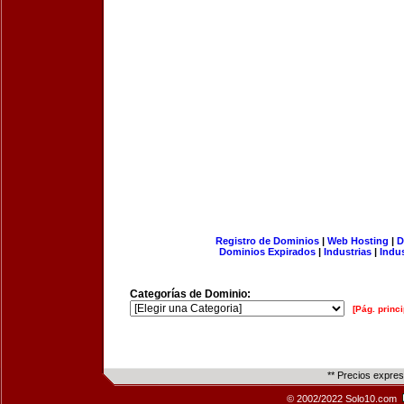
Registro de Dominios
|
Web Hosting
|
D
Dominios Expirados
|
Industrias
|
Indu
Categorías de Dominio:
[Pág. princi
** Precios expre
© 2002/2022 Solo10.com