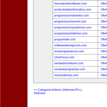
mercadodelsoftware.com
Ofer
productosdeinformatica.com
Ofer
programaciondewebs.com
Ofer
programacionenred.com
Ofer
programacionysistemas.com
Ofer
programasysistemas.com
Ofer
programate.com
Ofer
softwaredenegocios.com
Ofer
soloprogramacion.com
Ofer
UnixFocus.com
Ofer
ventadehardware.com
Ofer
ventadeprogramas.com
Ofer
zonasistemas.com
Ofer
<< Categoria Anterior (InformaciÃ³n y
Noticias)