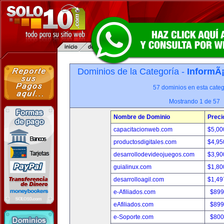
Dominios de la Categoría -
InformÃ¡
57 dominios en esta categ
Mostrando 1 de 57
Nombre de Dominio
Preci
capacitacionweb.com
$5,00
productosdigitales.com
$4,95
desarrollodevideojuegos.com
$3,90
guialinux.com
$1,80
desarrolloagil.com
$1,49
e-Afiliados.com
$899
eAfiliados.com
$899
e-Soporte.com
$800