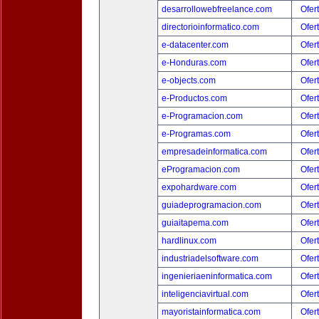
desarrollowebfreelance.com
Ofer
directorioinformatico.com
Ofer
e-datacenter.com
Ofer
e-Honduras.com
Ofer
e-objects.com
Ofer
e-Productos.com
Ofer
e-Programacion.com
Ofer
e-Programas.com
Ofer
empresadeinformatica.com
Ofer
eProgramacion.com
Ofer
expohardware.com
Ofer
guiadeprogramacion.com
Ofer
guiaitapema.com
Ofer
hardlinux.com
Ofer
industriadelsoftware.com
Ofer
ingenieriaeninformatica.com
Ofer
inteligenciavirtual.com
Ofer
mayoristainformatica.com
Ofer