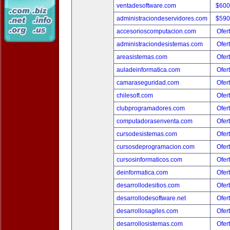
ventadesoftware.com
$600
administraciondeservidores.com
$590
accesorioscomputacion.com
Ofer
administraciondesistemas.com
Ofer
areasistemas.com
Ofer
auladeinformatica.com
Ofer
camaraseguridad.com
Ofer
chilesoft.com
Ofer
clubprogramadores.com
Ofer
computadorasenventa.com
Ofer
cursodesistemas.com
Ofer
cursosdeprogramacion.com
Ofer
cursosinformaticos.com
Ofer
deinformatica.com
Ofer
desarrollodesitios.com
Ofer
desarrollodesoftware.net
Ofer
desarrollosagiles.com
Ofer
desarrollosistemas.com
Ofer