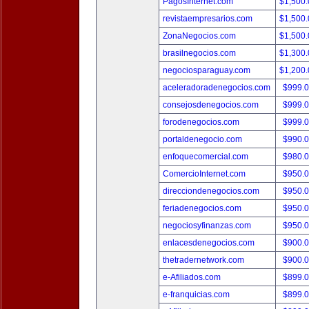
PagosInternet.com
$1,500
revistaempresarios.com
$1,500
ZonaNegocios.com
$1,500
brasilnegocios.com
$1,300
negociosparaguay.com
$1,200
aceleradoradenegocios.com
$999.
consejosdenegocios.com
$999.
forodenegocios.com
$999.
portaldenegocio.com
$990.
enfoquecomercial.com
$980.
ComercioInternet.com
$950.
direcciondenegocios.com
$950.
feriadenegocios.com
$950.
negociosyfinanzas.com
$950.
enlacesdenegocios.com
$900.
thetradernetwork.com
$900.
e-Afiliados.com
$899.
e-franquicias.com
$899.