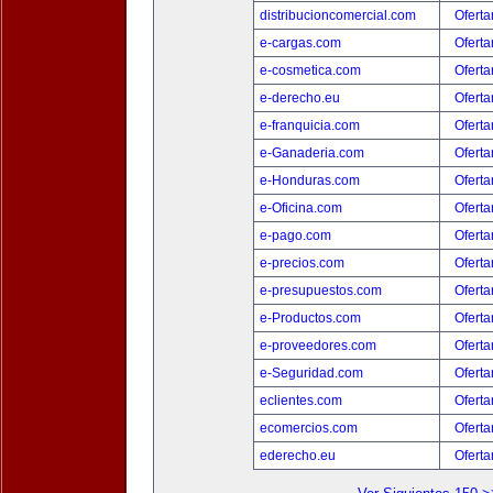
distribucioncomercial.com
Oferta
e-cargas.com
Oferta
e-cosmetica.com
Oferta
e-derecho.eu
Oferta
e-franquicia.com
Oferta
e-Ganaderia.com
Oferta
e-Honduras.com
Oferta
e-Oficina.com
Oferta
e-pago.com
Oferta
e-precios.com
Oferta
e-presupuestos.com
Oferta
e-Productos.com
Oferta
e-proveedores.com
Oferta
e-Seguridad.com
Oferta
eclientes.com
Oferta
ecomercios.com
Oferta
ederecho.eu
Oferta