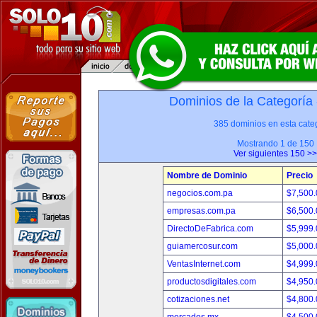
Dominios de la Categoría
385 dominios en esta categ
Mostrando 1 de 150
Ver siguientes 150 >>
Nombre de Dominio
Precio
negocios.com.pa
$7,500
empresas.com.pa
$6,500
DirectoDeFabrica.com
$5,999
guiamercosur.com
$5,000
VentasInternet.com
$4,999
productosdigitales.com
$4,950
cotizaciones.net
$4,800