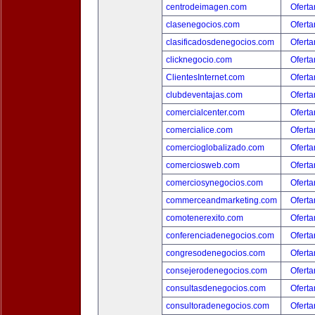
centrodeimagen.com
Oferta
clasenegocios.com
Oferta
clasificadosdenegocios.com
Oferta
clicknegocio.com
Oferta
ClientesInternet.com
Oferta
clubdeventajas.com
Oferta
comercialcenter.com
Oferta
comercialice.com
Oferta
comercioglobalizado.com
Oferta
comerciosweb.com
Oferta
comerciosynegocios.com
Oferta
commerceandmarketing.com
Oferta
comotenerexito.com
Oferta
conferenciadenegocios.com
Oferta
congresodenegocios.com
Oferta
consejerodenegocios.com
Oferta
consultasdenegocios.com
Oferta
consultoradenegocios.com
Oferta