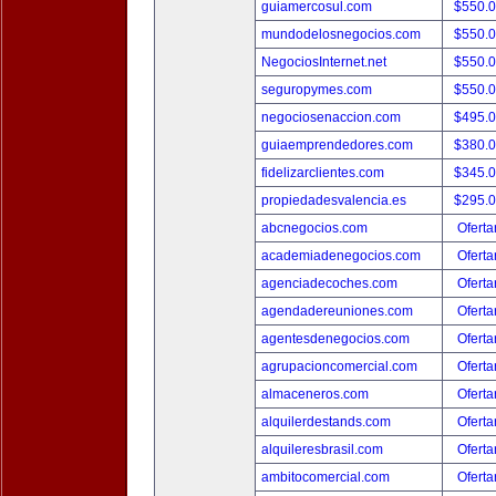
guiamercosul.com
$550.
mundodelosnegocios.com
$550.
NegociosInternet.net
$550.
seguropymes.com
$550.
negociosenaccion.com
$495.
guiaemprendedores.com
$380.
fidelizarclientes.com
$345.
propiedadesvalencia.es
$295.
abcnegocios.com
Oferta
academiadenegocios.com
Oferta
agenciadecoches.com
Oferta
agendadereuniones.com
Oferta
agentesdenegocios.com
Oferta
agrupacioncomercial.com
Oferta
almaceneros.com
Oferta
alquilerdestands.com
Oferta
alquileresbrasil.com
Oferta
ambitocomercial.com
Oferta