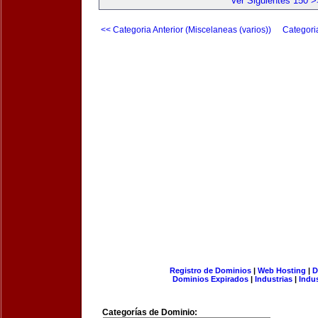
Ver Siguientes 150 >
<< Categoria Anterior (Miscelaneas (varios))
Categori
Registro de Dominios
|
Web Hosting
|
D
Dominios Expirados
|
Industrias
|
Indu
Categorías de Dominio: