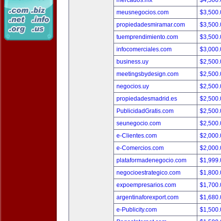
mercados.mx
$4,500
meusnegocios.com
$3,500
propiedadesmiramar.com
$3,500
tuemprendimiento.com
$3,500
infocomerciales.com
$3,000
business.uy
$2,500
meetingsbydesign.com
$2,500
negocios.uy
$2,500
propiedadesmadrid.es
$2,500
PublicidadGratis.com
$2,500
seunegocio.com
$2,500
e-Clientes.com
$2,000
e-Comercios.com
$2,000
plataformadenegocio.com
$1,999
negocioestrategico.com
$1,800
expoempresarios.com
$1,700
argentinaforexport.com
$1,680
e-Publicity.com
$1,500