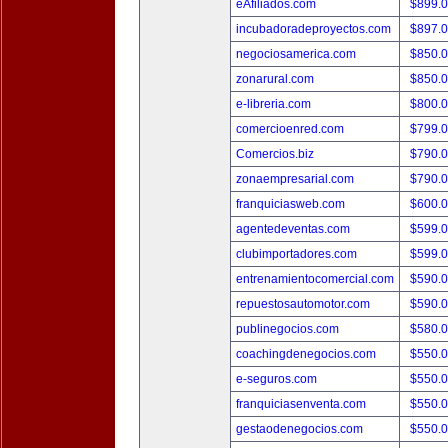
eAfiliados.com
$899.
incubadoradeproyectos.com
$897.
negociosamerica.com
$850.
zonarural.com
$850.
e-libreria.com
$800.
comercioenred.com
$799.
Comercios.biz
$790.
zonaempresarial.com
$790.
franquiciasweb.com
$600.
agentedeventas.com
$599.
clubimportadores.com
$599.
entrenamientocomercial.com
$590.
repuestosautomotor.com
$590.
publinegocios.com
$580.
coachingdenegocios.com
$550.
e-seguros.com
$550.
franquiciasenventa.com
$550.
gestaodenegocios.com
$550.