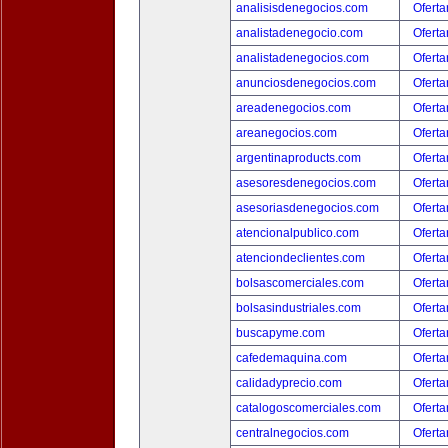
analisisdenegocios.com
Oferta
analistadenegocio.com
Oferta
analistadenegocios.com
Oferta
anunciosdenegocios.com
Oferta
areadenegocios.com
Oferta
areanegocios.com
Oferta
argentinaproducts.com
Oferta
asesoresdenegocios.com
Oferta
asesoriasdenegocios.com
Oferta
atencionalpublico.com
Oferta
atenciondeclientes.com
Oferta
bolsascomerciales.com
Oferta
bolsasindustriales.com
Oferta
buscapyme.com
Oferta
cafedemaquina.com
Oferta
calidadyprecio.com
Oferta
catalogoscomerciales.com
Oferta
centralnegocios.com
Oferta